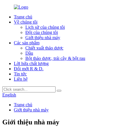
Trang chủ
Về chúng tôi
Lịch sử của chúng tôi
Đội của chúng tôi
Giới thiệu nhà máy
Các sản phẩm
Chiết xuất thảo dược
Dầu
Bột thảo dược, trái cây & bột rau
Lời hứa chất lượng
Đổi mới R & D.
Tin tức
Liên hệ
English
Trang chủ
Giới thiệu nhà máy
Giới thiệu nhà máy