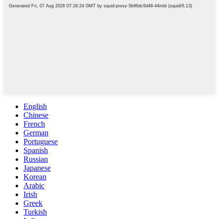
English
Chinese
French
German
Portuguese
Spanish
Russian
Japanese
Korean
Arabic
Irish
Greek
Turkish